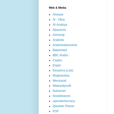
Web & Media
Ahewar
Al - Ofoq
Al-Arabiya
Aljazeera
Amnesty
Arabisto
Arabmediareview
Babelmed
BBC Arabic
Caabu
Elaph
Elnashra (Leb)
Magharebia
Menassat
Mideastyouth
Naharnet
Nowlebanon
opendemocracy
Qwaider Planet
RSF