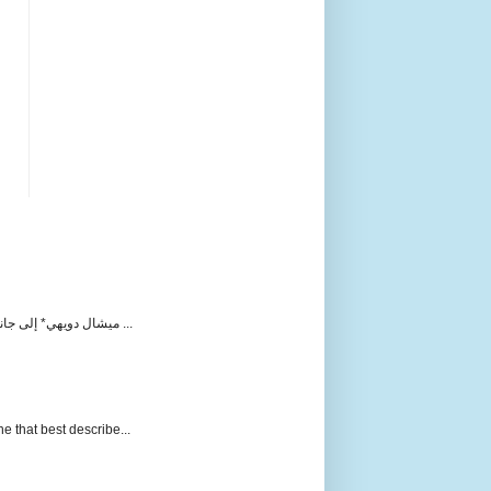
ميشال دويهي* إلى جانب المحكمة الدولية التي يتعامل معها حزب الله على أنها مفبركة لاتهامه باغتياله للرئيس رفيق الحريري ورفاقه، بدأت منذ مطلع ...
e that best describe...