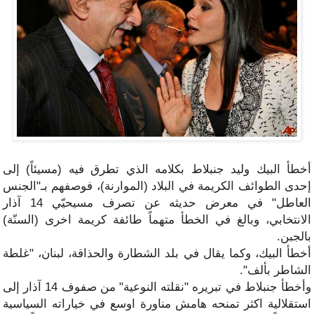
أخطأ البيك وليد جنبلاط بكلامه الذي تطرق فيه (مسيئاً) إلى
إحدى الطوائف الكريمة في البلاد (الموارنة)، فوصفهم بـ"الجنس
العاطل" في
معرض حديثه عن تصرف مسيحيّي 14 آذار
الانتخابي، وبالغ في الخطأ متهماً طائفة كريمة اخرى (السنّة)
بالجبن.
أخطأ البيك، وكما يقال في بلد الشطارة والحذاقة، لبنان، "غلطة
الشاطر بألف".
وأخطأ جنبلاط في تبريره "نقلته النوعية" من صفوف 14 آذار إلى
استقلالية اكثر تمنحه هامش مناورة اوسع في خياراته السياسية