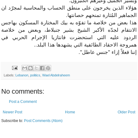
وبشير الجميّل وغيرهم الكثيرون.
هؤلاء الذين يخرجون على منطق الحساب والمحاسبة لمجرّد ان
الجماهير المُثارة تمنحهم حصانتها.
هذا بعض من خلاصة ما تفوّه به بيك المختارة المسكون بهاجس
الانتقام لجدّه الأكبر الشيخ بشير جنبلاط، وبعض من خلاصة
الردود عليه التي استحضرت فانتازيا الإجرام الحربي في
همروجة الاحقاد الطائفية التي يشهدها هذا البلد..
إننا فعلاً إزاء "جنس عاطل".
Labels:
Lebanon
,
politics
,
Wael Abdelraheem
No comments:
Post a Comment
Newer Post
Home
Older Post
Subscribe to:
Post Comments (Atom)