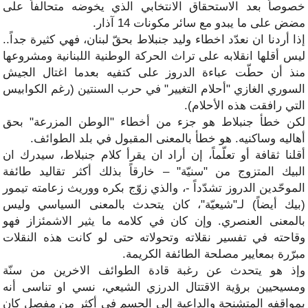
خصوصاً بعد الاستحقاق الانتخابي الذي يخوضه متحالفاً على
مضض على ما يبدو مع سائر مكونات 14 آذار.
إذا أردنا ان نعدّد اخطاء وليد جنبلاط بحقّ لبنان، فهي كثيرة جداً..
ليس أقلها انقلابه على تراث الحركة الوطنية اللبنانية ومشروعها
منذ أن حطّت عباءة الدروز على كتفيه بعدما اغتال الجيش
السوري الغازي "أحلام التغيير" في حرب السنتين (رغم الكوابيس
التي رافقت هذه الأحلام).
لكن خطأ جنبلاط هو جزء من أخطاء "الوطن المزرعة" بحق
أهاليه وساكنيه. هو خطأ بالمعنى المقبول في بلد الطوائف.
أقلنا ثقافة أو تعلّماً، إن أراد ان يقرأ كلام جنبلاط، سيدرك ان
البيك المتزوج من "سنيّة" – خارقاً بذلك أكثر تقاليد طائفة
الموحّدين الدروز تشدّداً -، والذي زوّج بكره ووريث زعامته تيمور
(بيك أيضاً) لـ"شيعيّة"، كان يتحدث بالمعنى السياسي وليس
بالمعنى العنصري. وإن كان في كلامه ما يثير الاشمئزاز فهو
وقاحته في تفسير نقلاته وتحولاته حتى لو كانت هذه النقلات
مبرّرة بمعايير مصلحة الطائفة الكريمة.
وإذ هو يتحدث عن رغبة قادة الطوائف الاخرين من سنّة
ومسيحيين برؤية الاقتتال الدرزي الشيعي، نسي او تناسى أنه
بمواقفه المتشنجة والداعية إلى الحسم في أكثر من مفصل كان