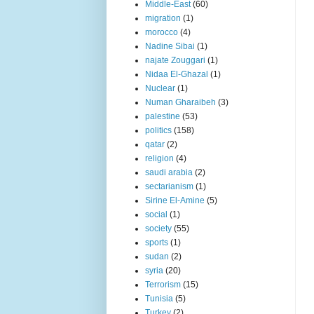
Middle-East
(60)
migration
(1)
morocco
(4)
Nadine Sibai
(1)
najate Zouggari
(1)
Nidaa El-Ghazal
(1)
Nuclear
(1)
Numan Gharaibeh
(3)
palestine
(53)
politics
(158)
qatar
(2)
religion
(4)
saudi arabia
(2)
sectarianism
(1)
Sirine El-Amine
(5)
social
(1)
society
(55)
sports
(1)
sudan
(2)
syria
(20)
Terrorism
(15)
Tunisia
(5)
Turkey
(2)