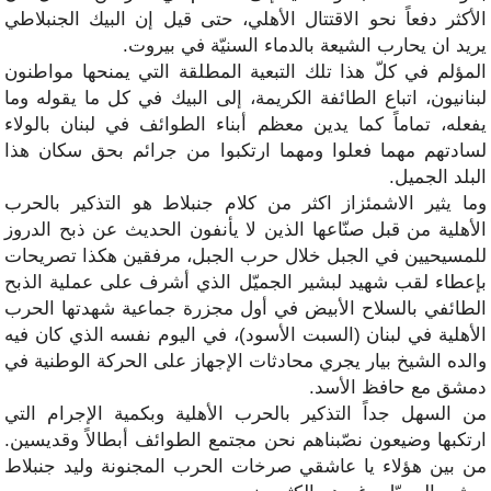
الأكثر دفعاً نحو الاقتتال الأهلي، حتى قيل إن البيك الجنبلاطي
يريد ان يحارب الشيعة بالدماء السنيّة في بيروت.
المؤلم في كلّ هذا تلك التبعية المطلقة التي يمنحها مواطنون
لبنانيون، اتباع الطائفة الكريمة، إلى البيك في كل ما يقوله وما
يفعله، تماماً كما يدين معظم أبناء الطوائف في لبنان بالولاء
لسادتهم مهما فعلوا ومهما ارتكبوا من جرائم بحق سكان هذا
البلد الجميل.
وما يثير الاشمئزاز اكثر من كلام جنبلاط هو التذكير بالحرب
الأهلية من قبل صنّاعها الذين لا يأنفون الحديث عن ذبح الدروز
للمسيحيين في الجبل خلال حرب الجبل، مرفقين هكذا تصريحات
بإعطاء لقب شهيد لبشير الجميّل الذي أشرف على عملية الذبح
الطائفي بالسلاح الأبيض في أول مجزرة جماعية شهدتها الحرب
الأهلية في لبنان (السبت الأسود)، في اليوم نفسه الذي كان فيه
والده الشيخ بيار يجري محادثات الإجهاز على الحركة الوطنية في
دمشق مع حافظ الأسد.
من السهل جداً التذكير بالحرب الأهلية وبكمية الإجرام التي
ارتكبها وضيعون نصّبناهم نحن مجتمع الطوائف أبطالاً وقديسين.
من بين هؤلاء يا عاشقي صرخات الحرب المجنونة وليد جنبلاط