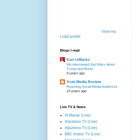
View my
Listal profile
Blogs I read
Karl reMarks
We interviewed Karl Marx about
Trump and Brexit
9 years ago
Arab Media Review
Reaching Social Media Audiences
14 years ago
Live TV & News
Al Manar (Live)
Alarabiya TV (Live)
Aljazeera TV (Live)
BBC Arabic TV (Live)