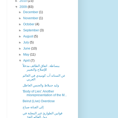
►
2010
(23)
▼
2009
(83)
►
December
(1)
►
November
(1)
►
October
(4)
►
September
(3)
►
August
(5)
►
July
(5)
►
June
(10)
►
May
(11)
▼
April
(7)
ببساطة.. اتفاق الطائف مدخلاً
للإصلاح والتغيير
عن الستاند آب كوميدي في العالم
العربي
وليد جنبلاط والجنس العاطل
'Body of Lies': Another
misrepresentation of the M...
Beirut (Live) Overdose
إلى الفنانة صباح
قوانين الطوارئ غير المعلنة في
دول العالم الحرّ