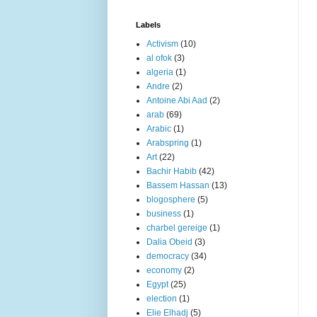
Labels
Activism
(10)
al ofok
(3)
algeria
(1)
Andre
(2)
Antoine Abi Aad
(2)
arab
(69)
Arabic
(1)
Arabspring
(1)
Art
(22)
Bachir Habib
(42)
Bassem Hassan
(13)
blogosphere
(5)
business
(1)
charbel gereige
(1)
Dalia Obeid
(3)
democracy
(34)
economy
(2)
Egypt
(25)
election
(1)
Elie Elhadj
(5)