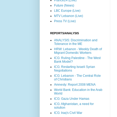
France24 (Live)
Future (News)
LBC Europe (Live)
MTV Lebanon (Live)
Press TV (Live)
REPORTS/ANALYSIS
ANALYSIS: Discrimination and
Tolerance in the ME
HRW: Lebanon - Weekly Death of
Migrant Domestic Workers
ICG: Ruling Palestine - The West
Bank Model?
ICG: Restarting Israeli Syrian
Negotiations
ICG: Lebanon - The Central Role
of Christians
Amnesty: Report 2008 MENA
World Bank: Education in the Arab
World
ICG: Gaza Under Hamas
ICG: Afghanistan, a need for
solution
ICG: Iraq's Civil War