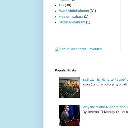
US
(38)
Wael Abdelraheem
(31)
western sahara
(1)
Yusur Al-Bahrani
(1)
Popular Posts
"حشرة" حزب الله: هل يمد اليد؟
Why the ‘Sand Niggers’ shou
By Joseph El-Khoury Out of al