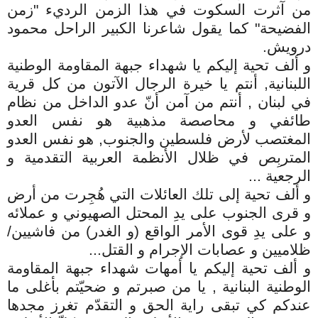
من آثرت السكوت في هذا الزمن الرديء "زمن
الفضيحة" كما يقول شاعرنا الكبير الراحل محمود
درويش.
و ألف تحية إليكم يا شهداء جبهة المقاومة الوطنية
اللبنانية, أنتم يا خيرة الرجال الآتون من كل قرية
في لبنان , أنتم من آمن أنّ عدو الداخل من نظام
طائفي و محاصصة مذهبية هو نفس العدو
المغتصب لأرض فلسطين والجنوب, هو نفس العدو
المتربِص في ظلال الأنظمة العربية التقدمية و
الرجعية ...
و ألف تحية إلى تلك العائلات التي هُجِرت من أرض
و قرى الجنوب على يدِ المحتل الصهيوني و عملائه
و على يدِ قوى الأمر الواقع (و الغدر) من فاشيين/
ظلاميين و عصابات الإجرام و القتل...
و ألف تحية إليكم يا أمهات شهداء جبهة المقاومة
الوطنية البنانية , يا من صبرتم و ضحيّتم بأغلى ما
عندكم كي تبقى راية الحق و التقدّم تغرز مجدها