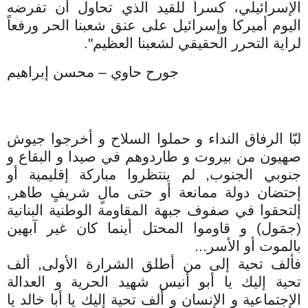
الإسرائيلي، كسراً للقيد الذي تحاول أن تفرضه
اليوم أميركا وإسرائيل على عنق شعبنا الحر ورفعاً
لراية التحرر الحقيقي لشعبنا العظيم".
جورح حاوي – محسن إبراهيم
لبّا الرفاق النداء و حملوا السلاح و أخرجوا جيوش
صهيون من بيروت و طاردوهم في صيدا و البقاع و
جنوبي الجنوب, لم ينتظروا مباركة إقليمية أو
إحتضان دولة ممانعة أو حتى مالٍ شريفٍ طاهر,
إلتحقوا في صفوف جبهة المقاومة الوطنية البنانية
(جمَول) و قاوموا المحتل أينما كان غير آبهين
بالموت أو الأسر...
فألف تحية إلى من أطلق الشرارة الأولى, ألف
تحية إليك يا أبو أنيس شهيد الحرية و العدالة
الإجتماعية و الإنسان و ألف تحية إليك يا أبا خالد يا