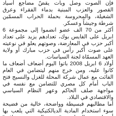
فإن الصوت وصل وبات يقضّ مضاجع أسياد
القصور والعزب المبنية بدماء الفقراء وعرق
الشغيلة، والمحروسة بحملة الحراب المسمّين
شرطة وجيشاً وعسكر.
أكثر من 70 الف عضو انضموا إلى مجموعة 6
ابريل على الفايس بوك، تعدادهم يزيد على تعداد
أكبر حزب في المعارضة، وصوتهم يعلو في نوعيته
على صوت أكبر رأس في حزب مبارك أو ولاية
العهد المسمّاة لجنة السياسات.
أولاد 6 ابريل 2008 باتوا اليوم أضعاف أضعاف ما
كانوا عليه، ومن خرج منهم ليتضامن في العام
الفائت مع عمال شركة المحلة للغزل والنسيج فتح
الباب أمام كل مصري للتضامن مع نفسه في
مواجهة صلف الحاكم وعهر النظام السياسي
والاقتصادي في البلاد.
أما مطالبهم فبسيطة وواضحة، خالية من فضيحة
سوء استخدام المادية الديالكتيكية التي يلعب بها