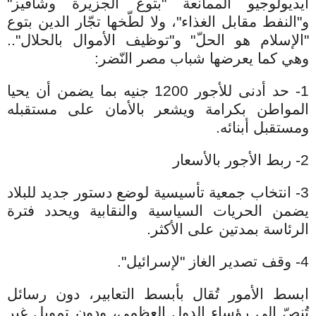
أيديولوجيو الممانعة "بتوع الجزيرة وشافيز"
و"النفط مقابل الغذاء"، ولا لطّخها تجّار الدين بتوع
"الإسلام هو الحلّ" و"توظيف الأموال بالحلال"..
وهي كما يعرضها شباب مصر النّضر:
1- حد أدنى للأجور 1200 جنيه بما يضمن أن يحيا
المواطن بكرامة ويشعر بالأمان على مستقبله
ومستقبل أبنائه.
2- ربط الأجور بالأسعار
3- انتخاب جمعية تأسيسية لوضع دستور جديد للبلاد
يضمن الحريات السياسية والنقابية ويحدد فترة
الرئاسة بمدتين على الأكثر.
4- وقف تصدير الغاز "لإسرائيل".
ابسط الأمور تُقال بأبسط التعابير، دون رسائل
تُنصّ إلى رؤساء الدول العظمى، ودون تمويل غير