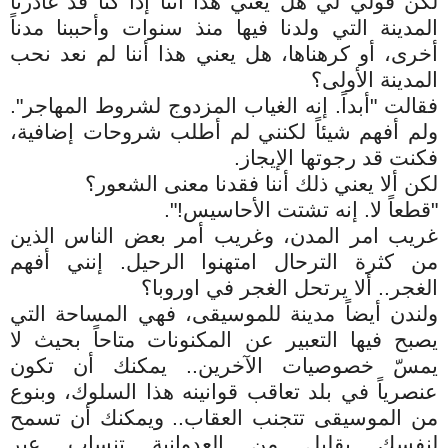
لكن قولي لي هل يعني هذا أننا إذا كنا قد غادرنا
المدينة التي ولدنا فيها منذ سنوات وأحببنا مدناً
أخرى، أو كرهناها، هل يعني هذا أننا لم نعد نحب
المدينة الأولى؟
فقالت "أبداً. إنه الغياب المزدوج لشروط المهاجر".
ولم أفهم شيئاً لكنني لم أطلب شروحات إضافية،
فكنت قد رجوتها الإيجاز.
لكن ألا يعني ذلك أننا فقدنا معنى الشعور؟
"قطعاً لا. إنه تشتت الأحاسيس!".
غريب امر المدن، وغريب أمر بعض الناس الذين
من كثرة الترحال امتهنوا الرحيل. إنني أفهم
الغجر.. ألا يرتحل الغجر في اوروبا؟
ولندن أيضاً مدينة للموسيقى، فهي المساحة التي
يصبح فيها التعبير عن المكنونات متاحاً بحيث لا
يمسّ خصوصيات الآخرين.. يمكنك أن تكون
عنصرياً في بلد تعاقب قوانينه هذا السلوك، وبنوع
من الموسيقى تتجنب العقاب.. ويمكنك أن تسمح
لنفسك بقليل من العدوانية تنساب عبر