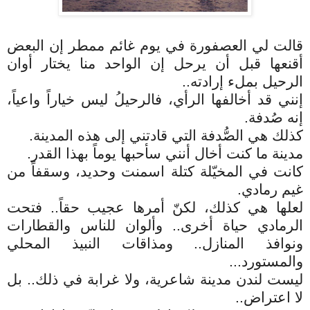
قالت لي العصفورة في يوم غائم ممطر إن البعض
أقنعها قبل أن يرحل إن الواحد منا يختار أوان
الرحيل بملء إرادته..
إنني قد أخالفها الرأي، فالرحيلُ ليس خياراً واعياً،
إنه صُدفة.
كذلك هي الصُّدفة التي قادتني إلى هذه المدينة.
مدينة ما كنت أخال أنني سأحبها يوماً بهذا القدر.
كانت في المخيّلة كتلة اسمنت وحديد، وسقفاً من
غيم رمادي.
لعلها هي كذلك، لكنّ أمرها عجيب حقاً.. فتحت
الرمادي حياة أخرى.. وألوان للناس والقطارات
ونوافذ المنازل.. ومذاقات النبيذ المحلي
والمستورد...
ليست لندن مدينة شاعرية، ولا غرابة في ذلك.. بل
لا اعتراض..