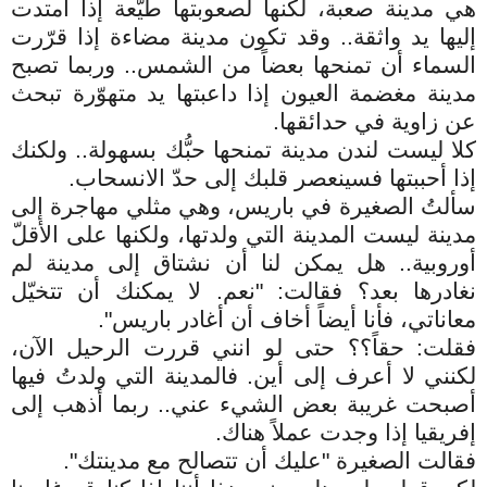
هي مدينة صعبة، لكنها لصعوبتها طيّعة إذا امتدت
إليها يد واثقة.. وقد تكون مدينة مضاءة إذا قرّرت
السماء أن تمنحها بعضاً من الشمس.. وربما تصبح
مدينة مغضمة العيون إذا داعبتها يد متهوّرة تبحث
عن زاوية في حدائقها.
كلا ليست لندن مدينة تمنحها حبُّك بسهولة.. ولكنك
إذا أحببتها فسينعصر قلبك إلى حدّ الانسحاب.
سألتُ الصغيرة في باريس، وهي مثلي مهاجرة إلى
مدينة ليست المدينة التي ولدتها، ولكنها على الأقلّ
أوروبية.. هل يمكن لنا أن نشتاق إلى مدينة لم
نغادرها بعد؟ فقالت: "نعم. لا يمكنك أن تتخيّل
معاناتي، فأنا أيضاً أخاف أن أغادر باريس".
فقلت: حقاً؟؟ حتى لو انني قررت الرحيل الآن،
لكنني لا أعرف إلى أين. فالمدينة التي ولدتُ فيها
أصبحت غريبة بعض الشيء عني.. ربما أذهب إلى
إفريقيا إذا وجدت عملاً هناك.
فقالت الصغيرة "عليك أن تتصالح مع مدينتك".